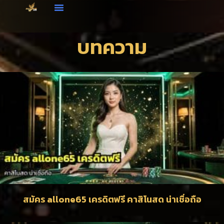
บทความ
สมัคร allone65 เครดิตฟรี คาสิโนสด น่าเชื่อถือ